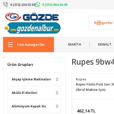
0 (212) 224 52 59
0 (555) 804 64 49
MAKİTA
DEWALT
Tüm Kategoriler
Rupes 9bw
Ürün Grupları
Rupes
Ahşap İşleme Makinaları
Rupes Yünlü Post Sarı 3
(İbrid Makine İçin)
Akülü El Aletleri
Alüminyum Kapak Sis.
462,14 TL