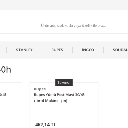
STANLEY
RUPES
İNGCO
SOUDAL
40h
Tükendi
Rupes
0/45
Rupes Yünlü Post Mavi 30/45
(İbrid Makine İçin)
462,14 TL