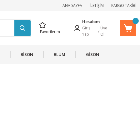
ANA SAYFA
İLETİŞİM
KARGO TAKİBİ
Hesabım
Giriş
Üye
/
Favorilerim
Yap
Ol
BİSON
BLUM
GİSON