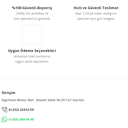
%100 Güvenli Alışveriş
Hızlı ve Güvenli Teslimat
256Bit SSL sertifikası ile
Saat 12:00'ye kadar verdiğiniz
tüm siparişleriniz güvende.
siparişler aynı gün kargoda.
Uygun Ödeme Seçenekleri
Anlaşmalı kredi kartlarına
uygun taksit seçenekleri.
İletişim
Kağıthane Merkez Mah. Selamet Sokak No:29/1-67 İstanbul
0 (212) 224 52 59
0 (555) 804 64 49