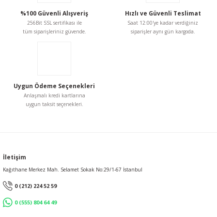
%100 Güvenli Alışveriş
Hızlı ve Güvenli Teslimat
256Bit SSL sertifikası ile
Saat 12:00'ye kadar verdiğiniz
tüm siparişleriniz güvende.
siparişler aynı gün kargoda.
Uygun Ödeme Seçenekleri
Anlaşmalı kredi kartlarına
uygun taksit seçenekleri.
İletişim
Kağıthane Merkez Mah. Selamet Sokak No:29/1-67 İstanbul
0 (212) 224 52 59
0 (555) 804 64 49