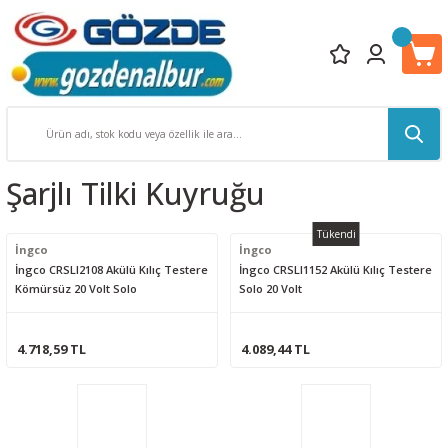
Şarjlı Tilki Kuyruğu
Tükendi
İngco
İngco
İngco CRSLI2108 Akülü Kılıç Testere
İngco CRSLI1152 Akülü Kılıç Testere
Kömürsüz 20 Volt Solo
Solo 20 Volt
4.718,59 TL
4.089,44 TL