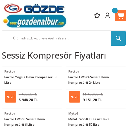
Sessiz Kompresör Fiyatları
Factor
Factor
Factor Yağsız Hava Kompresörü 6
Factor EWS24 Sessiz Hava
Litre
Kompresörü 24 Litre
7.435,35 TL
11.439,00 TL
%20
%20
5.948,28 TL
9.151,20 TL
Factor
Mytol
Factor EWS06 Sessiz Hava
Mytol EWS50B Sessiz Hava
Kompresörü 6 Litre
Kompresörü 50 litre