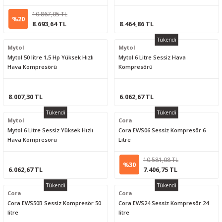
10.867,05 TL
%20
8.693,64 TL
8.464,86 TL
Tükendi
Mytol
Mytol
Mytol 50 litre 1,5 Hp Yüksek Hızlı
Mytol 6 Litre Sessiz Hava
Hava Kompresörü
Kompresörü
8.007,30 TL
6.062,67 TL
Tükendi
Tükendi
Mytol
Cora
Mytol 6 Litre Sessiz Yüksek Hızlı
Cora EWS06 Sessiz Kompresör 6
Hava Kompresörü
Litre
10.581,08 TL
%30
6.062,67 TL
7.406,75 TL
Tükendi
Tükendi
Cora
Cora
Cora EWS50B Sessiz Kompresör 50
Cora EWS24 Sessiz Kompresör 24
litre
litre