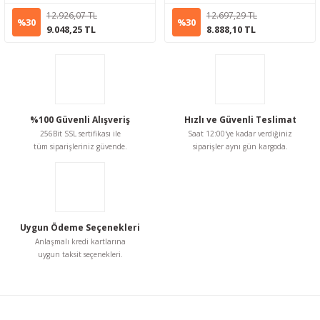
12.926,07 TL
12.697,29 TL
%30
%30
9.048,25 TL
8.888,10 TL
%100 Güvenli Alışveriş
Hızlı ve Güvenli Teslimat
256Bit SSL sertifikası ile
Saat 12:00'ye kadar verdiğiniz
tüm siparişleriniz güvende.
siparişler aynı gün kargoda.
Uygun Ödeme Seçenekleri
Anlaşmalı kredi kartlarına
uygun taksit seçenekleri.