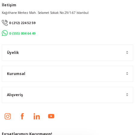
İletişim
Kağıthane Merkez Mah. Selamet Sokak No:29/1-67 İstanbul
0 (212) 224 52 59
0 (555) 804 64 49
Üyelik
Kurumsal
Alışveriş
Fırsatlarımızı Kaçırmayın!