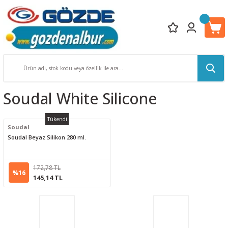
Soudal White Silicone
Tükendi
Soudal
Soudal Beyaz Silikon 280 ml.
172,78 TL
%16
145,14 TL