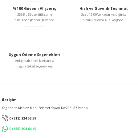
%100 Güvenli Alışveriş
Hızlı ve Güvenli Teslimat
256Bit SSL sertifikası ile
Saat 12:00'ye kadar verdiğiniz
tüm siparişleriniz güvende.
siparişler aynı gün kargoda.
Uygun Ödeme Seçenekleri
Anlaşmalı kredi kartlarına
uygun taksit seçenekleri.
İletişim
Kağıthane Merkez Mah. Selamet Sokak No:29/1-67 İstanbul
0 (212) 224 52 59
0 (555) 804 64 49