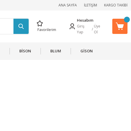
ANA SAYFA
İLETİŞİM
KARGO TAKİBİ
Hesabım
Giriş
Üye
/
Favorilerim
Yap
Ol
BİSON
BLUM
GİSON