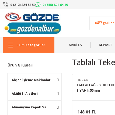
0 (212) 224 52 59
0 (555) 804 64 49
MAKİTA
DEWALT
Tüm Kategoriler
Tablalı Teke
Ürün Grupları
BURAK
Ahşap İşleme Makinaları
TABLALI AĞIR YÜK TEKE
SİYAH h:55mm
Akülü El Aletleri
Alüminyum Kapak Sis.
148,01 TL