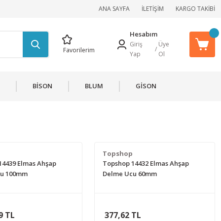
ANA SAYFA
İLETİŞİM
KARGO TAKİBİ
Hesabım
Giriş
Üye
/
Favorilerim
Yap
Ol
BİSON
BLUM
GİSON
p
Topshop
14439 Elmas Ahşap
Topshop 14432 Elmas Ahşap
cu 100mm
Delme Ucu 60mm
9 TL
377,62 TL