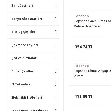
Bant Çeşitleri
Topshop
Banyo Aksesuarları
Topshop 14431 Elmas A
Delme Ucu 50mm
Bits Uç Çeşitleri
Çekmece Rayları
354,74 TL
Çivi ve Zımbalar
Topshop
Topshop Elmas Ahşap 
Dübel Çeşitleri
20mm
El Takımları
171,65 TL
Elektrikli El Aletleri
Freze Bıçakları (Ahşap)