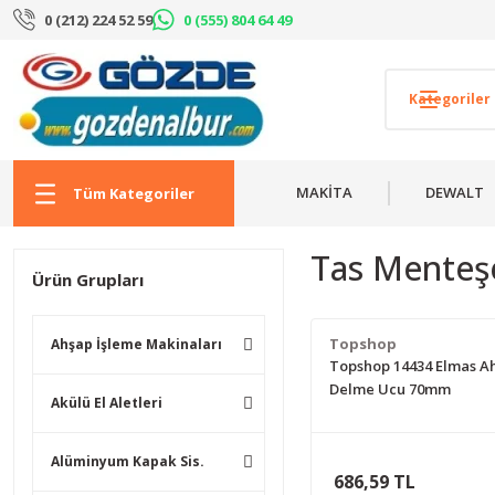
0 (212) 224 52 59
0 (555) 804 64 49
MAKİTA
DEWALT
Tüm Kategoriler
Tas Menteş
Ürün Grupları
Topshop
Ahşap İşleme Makinaları
Topshop 14434 Elmas A
Delme Ucu 70mm
Akülü El Aletleri
Alüminyum Kapak Sis.
686,59 TL