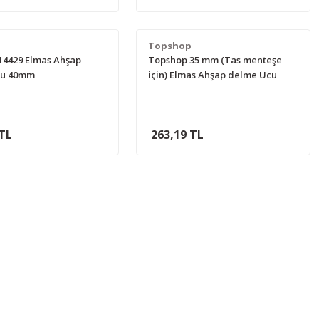
p
Topshop
14429 Elmas Ahşap
Topshop 35 mm (Tas menteşe
cu 40mm
için) Elmas Ahşap delme Ucu
 TL
263,19 TL