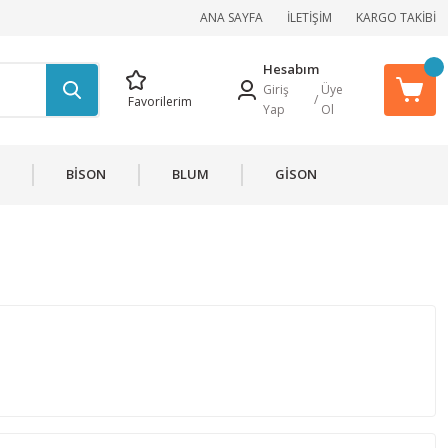
ANA SAYFA
İLETİŞİM
KARGO TAKİBİ
Hesabım
Giriş
Üye
/
Favorilerim
Yap
Ol
BİSON
BLUM
GİSON